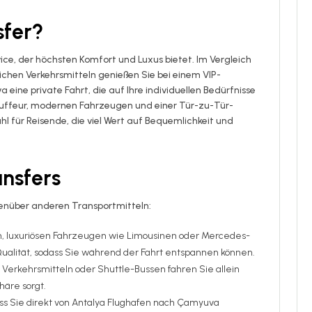
sfer?
rvice, der höchsten Komfort und Luxus bietet. Im Vergleich
chen Verkehrsmitteln genießen Sie bei einem VIP-
ine private Fahrt, die auf Ihre individuellen Bedürfnisse
auffeur, modernen Fahrzeugen und einer Tür-zu-Tür-
ahl für Reisende, die viel Wert auf Bequemlichkeit und
ansfers
egenüber anderen Transportmitteln:
n, luxuriösen Fahrzeugen wie Limousinen oder Mercedes-
 Qualität, sodass Sie während der Fahrt entspannen können.
 Verkehrsmitteln oder Shuttle-Bussen fahren Sie allein
häre sorgt.
ass Sie direkt von Antalya Flughafen nach Çamyuva