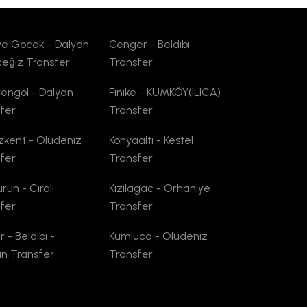
ye Gocek - Dalyan
Cenger - Beldıbı
ceğız Transfer
Transfer
yengol - Dalyan
Fınıke - KUMKÖY(ILICA)
fer
Transfer
kent - Oludenız
Konyaaltı - Kestel
fer
Transfer
run - Cıralı
Kızılagac - Orhanıye
fer
Transfer
 - Beldıbı -
Kumluca - Oludenız
n Transfer
Transfer