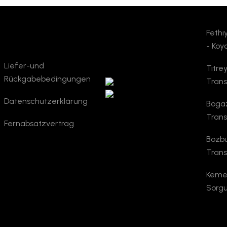
Fethı
Unternehmen
TURSAB
- Koy
Verifizierung
Liefer-und
Tıtre
Rückgabebedingungen
Trans
Datenschutzerklärung
Bogaz
Trans
Fernabsatzvertrag
Bozbu
Trans
Kemer
Sorgu