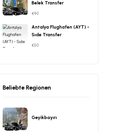
Belek Transfer
€40
Antalya Flughafen (AYT) -
Sıde Transfer
€50
Beliebte Regionen
Geyikbayırı