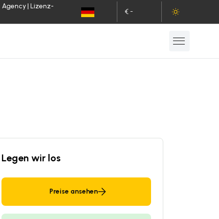
l Agency | Lizenz-
€ -
DE
EUR
Legen wir los
Preise ansehen