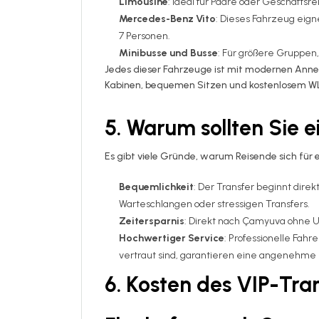
Limousine
: Ideal für Paare oder Geschäftsr
Mercedes-Benz Vito
: Dieses Fahrzeug eign
7 Personen.
Minibusse und Busse
: Für größere Gruppen
Jedes dieser Fahrzeuge ist mit modernen Annehm
Kabinen, bequemen Sitzen und kostenlosem W
5. Warum sollten Sie 
Es gibt viele Gründe, warum Reisende sich für 
Bequemlichkeit
: Der Transfer beginnt dire
Warteschlangen oder stressigen Transfers.
Zeitersparnis
: Direkt nach Çamyuva ohne U
Hochwertiger Service
: Professionelle Fah
vertraut sind, garantieren eine angenehme 
6. Kosten des VIP-Tra