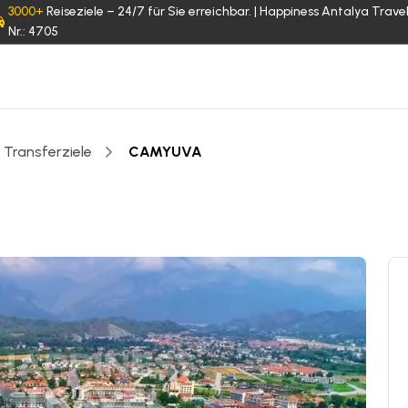
3000+
Reiseziele – 24/7 für Sie erreichbar. | Happiness Antalya Trave
Nr.: 4705
 Transferziele
CAMYUVA