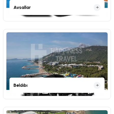
Avsallar
Beldıbı