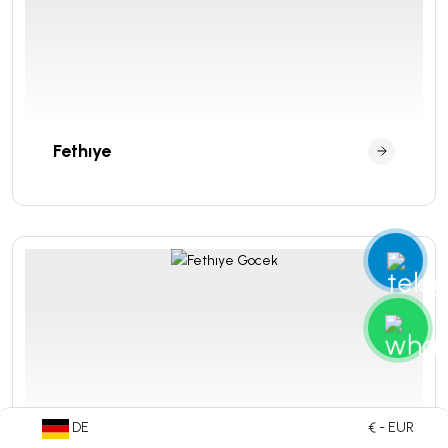
Fethıye
DE
€ - EUR