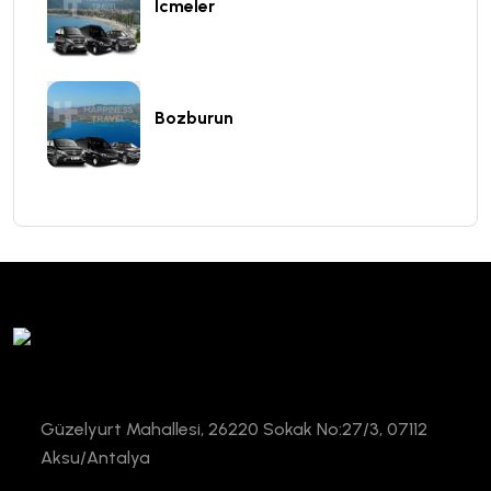
Icmeler
Bozburun
Güzelyurt Mahallesi, 26220 Sokak No:27/3, 07112
Aksu/Antalya