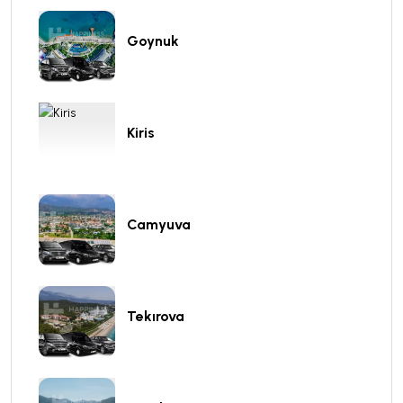
Goynuk
Kiris
Camyuva
Tekırova