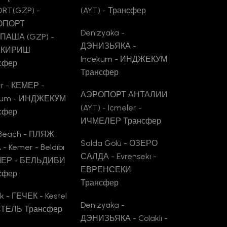
ORT(GZP) -
(AYT) - Трансфер
ОПОРТ
Denızyaka -
ПАША (GZP) -
ДЭНИЗЬЯКА -
 - КИРИШ
Incekum - ИНДЖЕКУМ
сфер
Трансфер
r - КЕМЕР -
АЭРОПОРТ АНТАЛИИ
kum - ИНДЖЕКУМ
(AYT) - Icmeler -
сфер
ИЧМЕЛЕР Трансфер
 Beach - ПЛЯЖ
Salda Gölü - ОЗЕРО
- Kemer - Beldıbı
САЛДА - Evrensekı -
МЕР - БЕЛЬДИБИ
ЕВРЕНСЕКИ
сфер
Трансфер
 - ГЕЧЕК - Kestel
Denızyaka -
СТЕЛЬ Трансфер
ДЭНИЗЬЯКА - Colaklı -