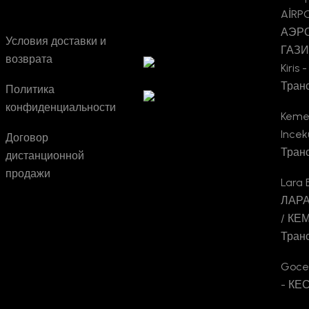
Компания
Проверка
AİRP
Турсаба
АЭР
Условия доставки и
ГАЗИ
возврата
Kiris
Тран
Политика
конфиденциальности
Keme
Ince
Договор
Тран
дистанционной
продажи
Lara
ЛАРА 
/ КЕ
Тран
Gocek
- КЕ