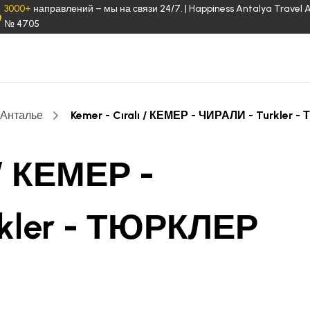
3000+
направлений – мы на связи 24/7. | Happiness Antalya Travel 
№ 4705
 Анталье
Kemer - Cıralı / КЕМЕР - ЧИРАЛИ - Turkler
 / КЕМЕР -
kler - ТЮРКЛЕР