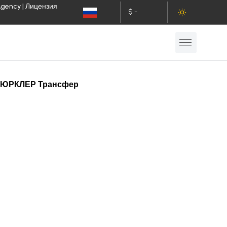
Agency | Лицензия
$ -
RU
USD
 - ТЮРКЛЕР Трансфер