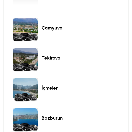
Çamyuva
Tekirova
İçmeler
Bozburun