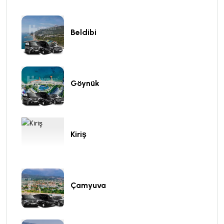
Beldibi
Göynük
Kiriş
Çamyuva