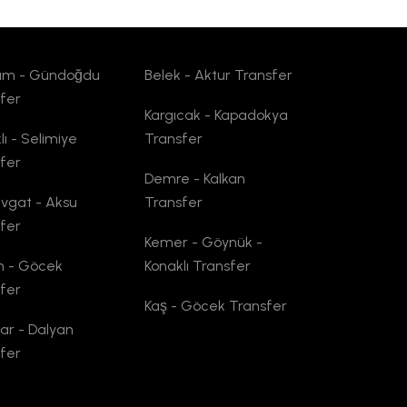
um - Gündoğdu
Belek - Aktur Transfer
fer
Kargıcak - Kapadokya
lı - Selimiye
Transfer
fer
Demre - Kalkan
vgat - Aksu
Transfer
fer
Kemer - Göynük -
n - Göcek
Konaklı Transfer
fer
Kaş - Göcek Transfer
lar - Dalyan
fer