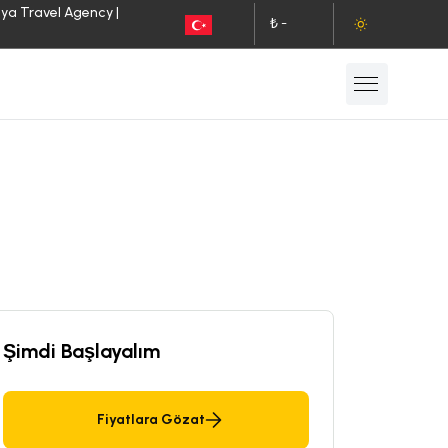
lya Travel Agency |
₺ -
TR
TL
Şimdi Başlayalım
Fiyatlara Gözat