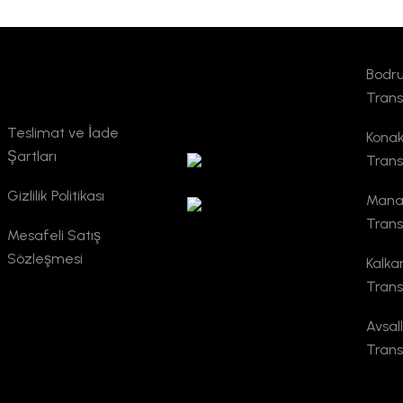
Bodr
Kurumsal
TURSAB
Trans
Doğrulama
Teslimat ve İade
Konak
Şartları
Trans
Gizlilik Politikası
Mana
Trans
Mesafeli Satış
Sözleşmesi
Kalka
Trans
Avsal
Trans