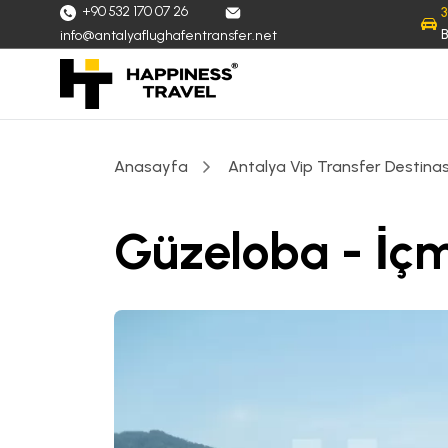
+90 532 170 07 26
B
info@antalyaflughafentransfer.net
Anasayfa
Antalya Vip Transfer Destinas
Güzeloba - İçm