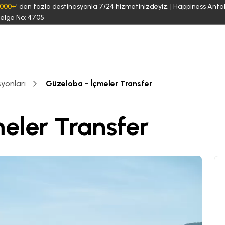
3000+
' den fazla destinasyonla 7/24 hizmetinizdeyiz. | Happiness Anta
elge No: 4705
yonları
Güzeloba - İçmeler Transfer
eler Transfer