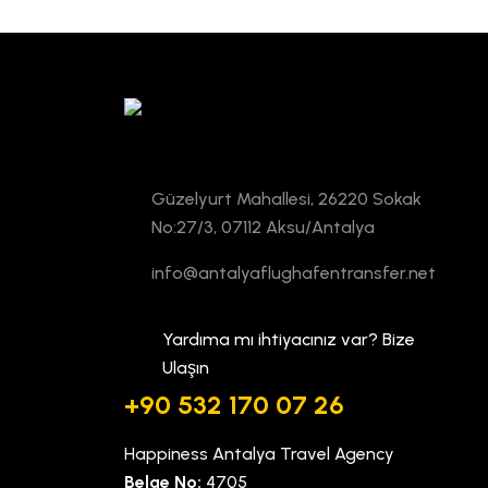
Güzelyurt Mahallesi, 26220 Sokak
No:27/3, 07112 Aksu/Antalya
info@antalyaflughafentransfer.net
Yardıma mı ihtiyacınız var? Bize
Ulaşın
+90 532 170 07 26
Happiness Antalya Travel Agency
Belge No:
4705