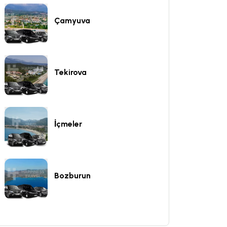
Çamyuva
Tekirova
İçmeler
Bozburun